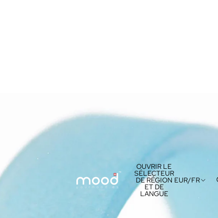
OUVRIR LE
SÉLECTEUR
DE RÉGION
EUR
/
FR
ET DE
LANGUE