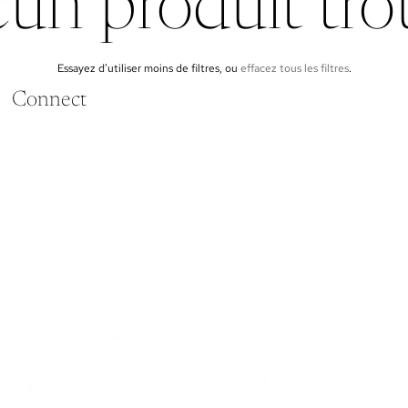
un produit tro
Essayez d’utiliser moins de filtres, ou
effacez tous les filtres
.
Connect